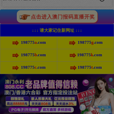
点击进入澳门报码直播开奖
↓↓↓ 请大家记住新网址 ↓↓↓
198775
a
.com
198775
g
.com
198775
b
.com
198775
k
.com
198775
c
.com
198775
t
.com