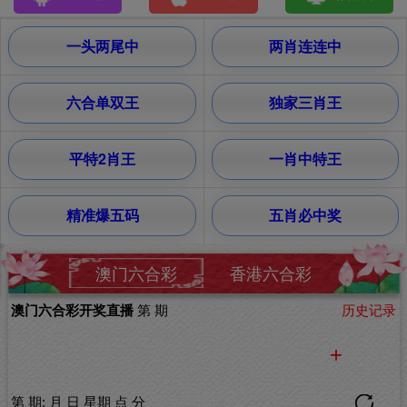
一头两尾中
两肖连连中
六合单双王
独家三肖王
平特2肖王
一肖中特王
精准爆五码
五肖必中奖
澳门六合彩
香港六合彩