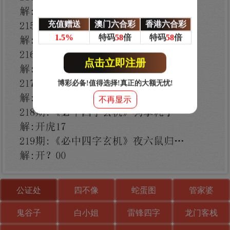
充值赠送
澳门六合彩
香港六合彩
1.5%
特码
58
倍
特码
58
倍
点击立即注册
博彩必备!值得选择!真正的大额无忧!
不再显示
公证处
四不像
蛇蛋图
管家婆
鬼谷子
白小姐
雷锋四字
龙门客栈