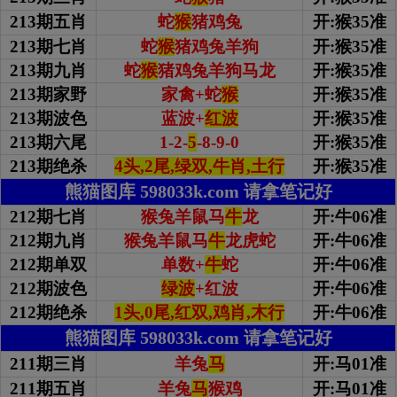
213期五肖
蛇
猴
猪鸡兔
开:猴35准
213期七肖
蛇
猴
猪鸡兔羊狗
开:猴35准
213期九肖
蛇
猴
猪鸡兔羊狗马龙
开:猴35准
213期家野
家禽+蛇
猴
开:猴35准
213期波色
蓝波+
红波
开:猴35准
213期
六尾
1-2-
5
-8-9-0
开:猴35准
213期绝杀
4头,2尾,绿双,牛肖,土行
开:猴35准
熊猫图库 598033k.com 请拿笔记好
212期七肖
猴兔羊鼠马
牛
龙
开:牛06准
212期九肖
猴兔羊鼠马
牛
龙虎蛇
开:牛06准
212期单双
单数+
牛
蛇
开:牛06准
212期波色
绿波
+红波
开:牛06准
212期绝杀
1头,0尾,红双,鸡肖,木行
开:牛06准
熊猫图库 598033k.com 请拿笔记好
211期三肖
羊兔
马
开:马01准
211期五肖
羊兔
马
猴鸡
开:马01准