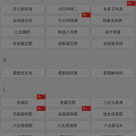
济公救民报
今日闲情二
金多宝传真
金钱报功夫
今日闲情澳
劲爆龙凤榜
江左梅郎
精选八肖图
金牛密爆
假老藏宝图
假新藏宝图
金钥匙导报
K
看图找生肖
看图抓码澳
看图解特码
L
老钱莊
老藏宝图
六合头条澳
另版跑狗图
老版跑狗图
狼女侠客图
六合简报图
六合英雄报
六合家宝A