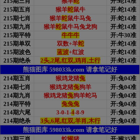
215期三肖
猴羊
蛇
开:蛇14准
215期五肖
猴羊
蛇
鼠牛
开:蛇14准
215期七肖
猴羊
蛇
鼠牛马兔
开:蛇14准
215期九肖
猴羊
蛇
鼠牛马兔龙狗
开:蛇14准
215期平特
牛牛牛
开:牛30准
215期单双
双数+羊
蛇
开:蛇14准
215期波色
蓝波
+红波
开:蛇14准
215期绝杀
2头,2尾,红双,鸡肖,土行
开:蛇14准
熊猫图库 598033k.com 请拿笔记好
214期五肖
猴鸡龙猪
兔
开:兔04准
214期七肖
猴鸡龙猪
兔
狗羊
开:兔04准
214期九肖
猴鸡龙猪
兔
狗羊蛇马
开:兔04准
214期平特
兔兔兔
开:兔04准
214期
六尾
3-0-1-
4
-8-9
开:兔04准
214期绝杀
3头,6尾,红双,羊肖,木行
开:兔04准
熊猫图库 598033k.com 请拿笔记好
213期三肖
蛇
猴
猪
开:猴35准