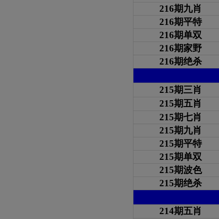
216期九肖
216期平特
216期单双
216期家野
216期绝杀
215期三肖
215期五肖
215期七肖
215期九肖
215期平特
215期单双
215期波色
215期绝杀
214期五肖