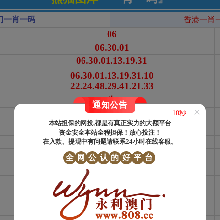
门一肖一码
香港一肖
06
06.30.01
06.30.01.13.19.31
06.30.01.13.19.31.10
22.24.48.29.41.21.33
牛
通知公告
×
牛马鼠
8秒
本站担保的网投,都是有真正实力的大额平台
牛马鼠鸡羊
资金安全本站全程担保！放心投注！
牛马鼠鸡羊虎狗
在入款、提现中有问题请联系24小时在线客服。
牛马鼠鸡羊虎狗猴猪
全
网
公
认
的
好
平
台
羊羊羊
双数+马鼠
家禽+虎猴
绿波+蓝波