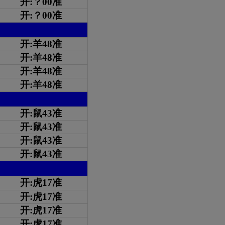
开:？00准
开:？00准
开:羊48准
开:羊48准
开:羊48准
开:羊48准
开:鼠43准
开:鼠43准
开:鼠43准
开:鼠43准
开:虎17准
开:虎17准
开:虎17准
开:虎17准