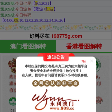
第209期:
今日七尾
【
8
652031
】
第209期:
今日波色
【蓝
波+
红波
】
第209期:
今日特码
【04.06.
08
.10.12.02.28.30.32.34.36.26
】
好料尽在
198775g.com
澳门看图解特
香港看图解特
通知公告
×
5秒
本站担保的网投,都是有真正实力的大额平台
资金安全本站全程担保！放心投注！
在入款、提现中有问题请联系24小时在线客服。
全
网
公
认
的
好
平
台