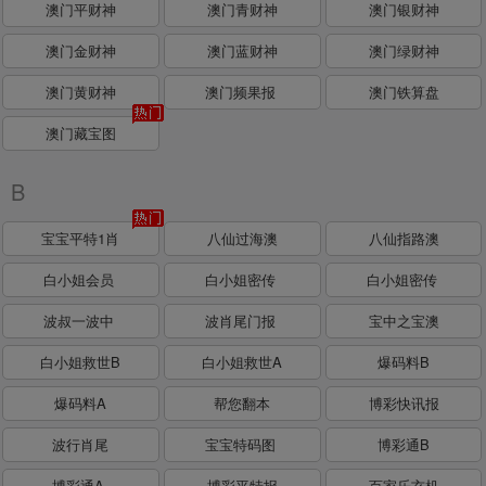
澳门平财神
澳门青财神
澳门银财神
澳门金财神
澳门蓝财神
澳门绿财神
澳门黄财神
澳门频果报
澳门铁算盘
澳门藏宝图
B
宝宝平特1肖
八仙过海澳
八仙指路澳
白小姐会员
白小姐密传
白小姐密传
波叔一波中
波肖尾门报
宝中之宝澳
白小姐救世B
白小姐救世A
爆码料B
爆码料A
帮您翻本
博彩快讯报
波行肖尾
宝宝特码图
博彩通B
博彩通A
博彩平特报
百家乐玄机