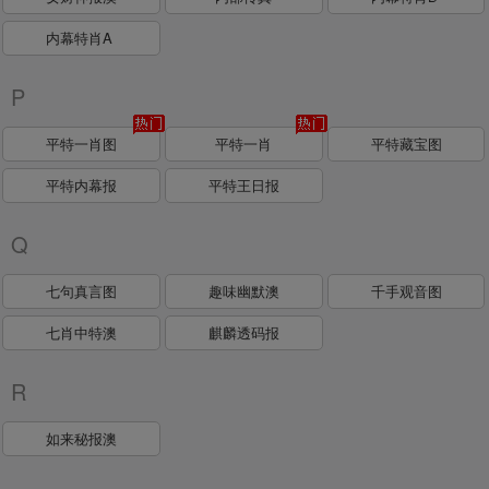
内幕特肖A
P
平特一肖图
平特一肖
平特藏宝图
平特内幕报
平特王日报
Q
七句真言图
趣味幽默澳
千手观音图
七肖中特澳
麒麟透码报
R
如来秘报澳