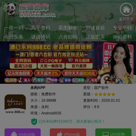
返回首页
一肖一码
高手资料
看图解析
前途算命
专业平特
今日头条
谜语特码
六肖⑿码
正版图库
评论资料
永利APP
类型：国产软件
授权：免费软件
星级：
大小：16.98MB
更新时间：2026.01.01
来源：永利
评分：9.9
环境：Android/iOS
已向本站押付1000万，请大家放心投注！
Android版
iPhone版
访问官网