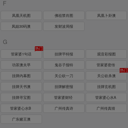
F
凤凰天机图
佛祖禁肖图
凤凰卜卦澳
凤姐30码澳
发财波局报
G
管家婆1句话
挂牌平特报
观音彩报图
功茶澳夫早
鬼谷子报特
管家婆密传
挂牌内幕图
关公砍一刀
关公砍杀澳
挂牌天书澳
挂牌解密报
挂牌玄机图
挂牌寻宝图
管家婆财经
管家婆心水A
管家婆心水B
广州传真诗
广州传真猜
广东赌王澳