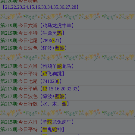
第220期:
今日特码
【21.22.23.24.15.16.33.34.35.36.27.28
】
第219期
:
今日六肖
【鸡马龙虎牛羊
】
第219期:
今日平特
【牛鼎烹
鸡
】
第219期:
今日七尾
【7896
3
21
】
第219期:
今日波色
【红
波+
蓝波
】
第217期
:
今日六肖
【狗鸡羊
蛇
龙马
】
第217期:
今日平特
【
鸡
飞狗跳
】
第217期:
今日七尾
【741023
6
】
第217期:
今日平码
【
12
.15.16.20.32.33
】
第217期:
今日波色
【绿
波+
蓝波
】
第217期:
今日行数
【水
、木、
金
】
第215期
:
今日六肖
【羊
蛇
龙兔虎牛
】
第215期:
今日平特
【
牛
鬼
蛇
神
】