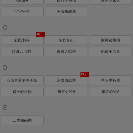
宝宝平特
不服来战澳
C
彩民书籍
传真玄机
财神玄机报
传真八点料
曾道人暗语
彩霸王六肖
D
点击查看更多图纸
东成西就澳
单双中特图
赌王心水报
东方心经B
东方心经A
E
二尾四码图