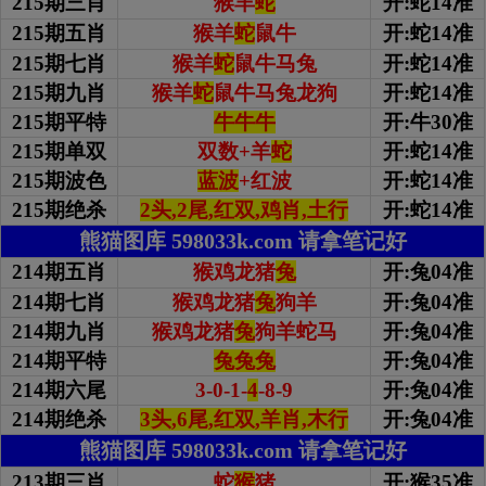
215期三肖
猴羊
蛇
开:蛇14准
215期五肖
猴羊
蛇
鼠牛
开:蛇14准
215期七肖
猴羊
蛇
鼠牛马兔
开:蛇14准
215期九肖
猴羊
蛇
鼠牛马兔龙狗
开:蛇14准
215期平特
牛牛牛
开:牛30准
215期单双
双数+羊
蛇
开:蛇14准
215期波色
蓝波
+红波
开:蛇14准
215期绝杀
2头,2尾,红双,鸡肖,土行
开:蛇14准
熊猫图库 598033k.com 请拿笔记好
214期五肖
猴鸡龙猪
兔
开:兔04准
214期七肖
猴鸡龙猪
兔
狗羊
开:兔04准
214期九肖
猴鸡龙猪
兔
狗羊蛇马
开:兔04准
214期平特
兔兔兔
开:兔04准
214期
六尾
3-0-1-
4
-8-9
开:兔04准
214期绝杀
3头,6尾,红双,羊肖,木行
开:兔04准
熊猫图库 598033k.com 请拿笔记好
213期三肖
蛇
猴
猪
开:猴35准