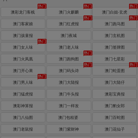
澳彩龙门客栈
澳门火麒麟
澳门白姐-玄虎
澳门客家娘
澳门红虎报
澳门跑马图
澳门孩童报
澳门夜城
澳门玄机图
澳门女人味
澳门老人味
澳门签牌图
澳门火凤凰
澳门跑狗图
澳门七星彩
澳门开心果
澳门码头诗
澳门蛇蛋图
澳门男人味
澳门大陆报
澳门大陆仔
澳门猛虎报
澳门牛头报
澳彩宝典报
澳彩神算报
澳门一样发
澳门豹女郎
澳门八仙图
澳门包租婆
澳门百蛇图
澳门老鼠报
澳门紫财神
澳门花仙子