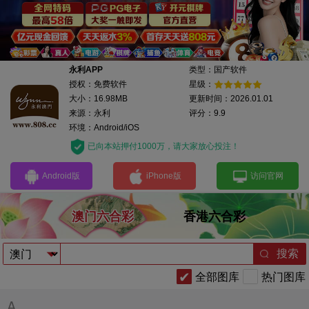
永利APP
类型：国产软件
授权：免费软件
星级：
大小：16.98MB
更新时间：2026.01.01
来源：永利
评分：9.9
环境：Android/iOS
已向本站押付1000万，请大家放心投注！
Android版
iPhone版
访问官网
澳门六合彩
香港六合彩
搜索
全部图库
热门图库
A