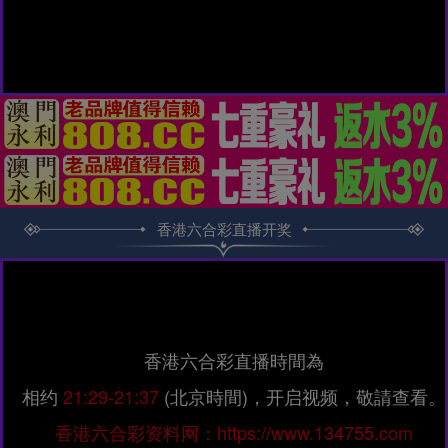
香港六合彩直播开奖
香港六合彩直播時間為
相约
21:29-21:37
(北京時間)，开启视频，敬請查看。
香港六合彩资料网：https://www.134755.com