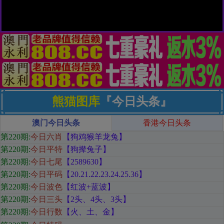
熊猫图库
『今日头条』
澳门今日头条
香港今日头条
第220期
:
今日六肖
【狗鸡猴羊龙兔
】
第220期:
今日平特
【狗撵兔子
】
第220期:
今日七尾
【2589630
】
第220期:
今日平码
【
20.21.22.23.24.25.36
】
第220期:
今日波色
【红
波+蓝波
】
第220期:
今日三头
【
2头、4头、3头
】
第220期:
今日行数
【火
、土、金
】