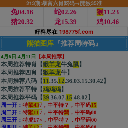
213期:暴富六肖⑿码→開猴35准
兔04.16
蛇02.26
猴
11.23
猪20.32
龙15.39
鸡10.46
好料尽在
198775f.com
熊猫图库
『推荐周特码』
4月6日-4月11日
【本周推荐】
本周推荐特肖【
猴羊龙
牛兔
鼠
】
本周推荐四肖【
猴
羊
龙
牛】
本周推荐八码【
11
.35.
12
.36.03.15.30.42】
本周推荐平特【
鸡鸡鸡
】
本周推荐平码【
39
.36.07.
15
.48.02】
周一开：
特
鼠43
√
，中平特？，
中平码
15
周二开：
特
猴11
√
，中平特
鸡
，
中平码00
周三开：
特虎17×，中平特？，
中平码00
周四开：
特
羊12
√
，中平特
鸡
，
中平码00