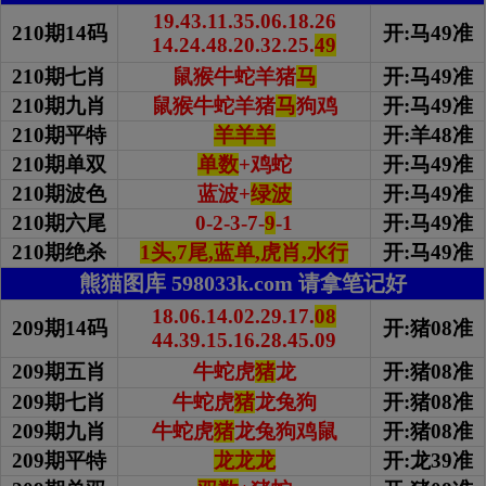
19.43.11.35.06.18.26
210期14码
开:马49准
14.24.48.20.32.25.
49
210期七肖
鼠猴牛蛇羊猪
马
开:马49准
210期九肖
鼠猴牛蛇羊猪
马
狗鸡
开:马49准
210期平特
羊羊羊
开:羊48准
210期单双
单数
+鸡蛇
开:马49准
210期波色
蓝波+
绿波
开:马49准
210期
六尾
0-2-3-7-
9
-1
开:马49准
210期绝杀
1头,7尾,蓝单,虎肖,水行
开:马49准
熊猫图库 598033k.com 请拿笔记好
18.06.14.02.29.17.
08
209期14码
开:猪08准
44.39.15.16.28.45.09
209期五肖
牛蛇虎
猪
龙
开:猪08准
209期七肖
牛蛇虎
猪
龙兔狗
开:猪08准
209期九肖
牛蛇虎
猪
龙兔狗鸡鼠
开:猪08准
209期平特
龙龙龙
开:龙39准