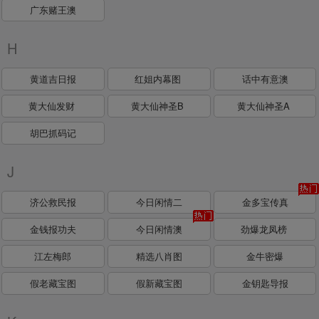
广东赌王澳
H
黄道吉日报
红姐内幕图
话中有意澳
黄大仙发财
黄大仙神圣B
黄大仙神圣A
胡巴抓码记
J
济公救民报
今日闲情二
金多宝传真
金钱报功夫
今日闲情澳
劲爆龙凤榜
江左梅郎
精选八肖图
金牛密爆
假老藏宝图
假新藏宝图
金钥匙导报