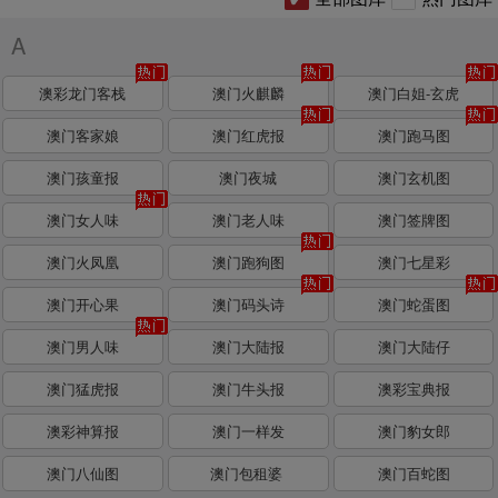
A
澳彩龙门客栈
澳门火麒麟
澳门白姐-玄虎
澳门客家娘
澳门红虎报
澳门跑马图
澳门孩童报
澳门夜城
澳门玄机图
澳门女人味
澳门老人味
澳门签牌图
澳门火凤凰
澳门跑狗图
澳门七星彩
澳门开心果
澳门码头诗
澳门蛇蛋图
澳门男人味
澳门大陆报
澳门大陆仔
澳门猛虎报
澳门牛头报
澳彩宝典报
澳彩神算报
澳门一样发
澳门豹女郎
澳门八仙图
澳门包租婆
澳门百蛇图