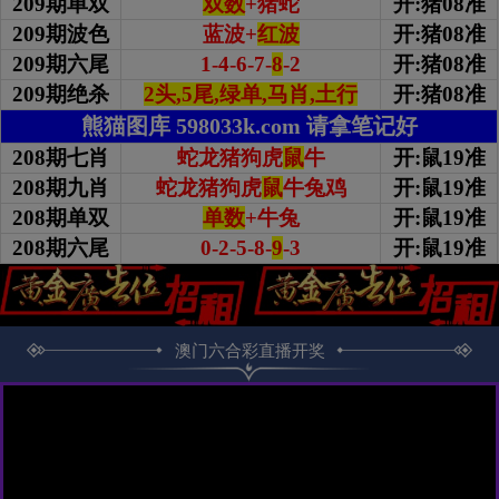
209期单双
双数
+猪蛇
开:猪08准
209期波色
蓝波+
红波
开:猪08准
209期
六尾
1-4-6-7-
8
-2
开:猪08准
209期绝杀
2头,5尾,绿单,马肖,土行
开:猪08准
熊猫图库 598033k.com 请拿笔记好
208期七肖
蛇龙猪狗虎
鼠
牛
开:鼠19准
208期九肖
蛇龙猪狗虎
鼠
牛兔鸡
开:鼠19准
208期单双
单数
+牛兔
开:鼠19准
208期
六尾
0-2-5-8-
9
-3
开:鼠19准
澳门六合彩直播开奖