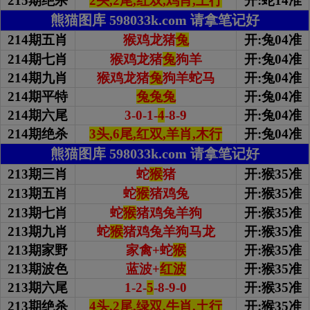
215期绝杀
2头,2尾,红双,鸡肖,土行
开:蛇14准
熊猫图库 598033k.com 请拿笔记好
214期五肖
猴鸡龙猪
兔
开:兔04准
214期七肖
猴鸡龙猪
兔
狗羊
开:兔04准
214期九肖
猴鸡龙猪
兔
狗羊蛇马
开:兔04准
214期平特
兔兔兔
开:兔04准
214期
六尾
3-0-1-
4
-8-9
开:兔04准
214期绝杀
3头,6尾,红双,羊肖,木行
开:兔04准
熊猫图库 598033k.com 请拿笔记好
213期三肖
蛇
猴
猪
开:猴35准
213期五肖
蛇
猴
猪鸡兔
开:猴35准
213期七肖
蛇
猴
猪鸡兔羊狗
开:猴35准
213期九肖
蛇
猴
猪鸡兔羊狗马龙
开:猴35准
213期家野
家禽+蛇
猴
开:猴35准
213期波色
蓝波+
红波
开:猴35准
213期
六尾
1-2-
5
-8-9-0
开:猴35准
213期绝杀
4头,2尾,绿双,牛肖,土行
开:猴35准