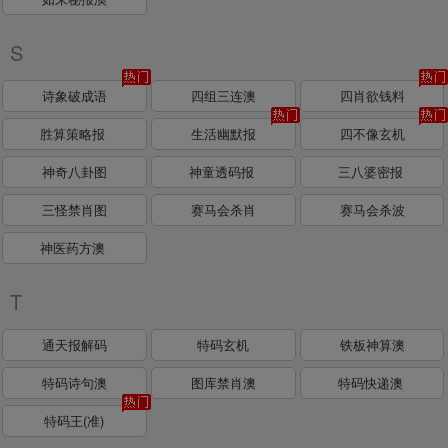
S
诗象破成语
四组三连澳
四肖欲钱料
胜算策略报
生活幽默报
四不像玄机
神奇八卦图
神童透码报
三八婆密报
三怪禁肖图
赛马会杀肖
赛马会杀波
神医药方澳
T
通天报解码
特码玄机
铁板神算澳
特码诗句澳
图库禁肖澳
特码快递澳
特码王(准)