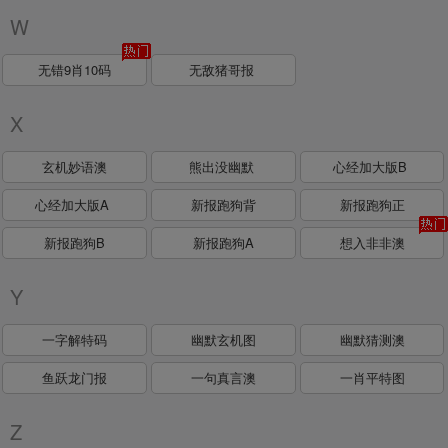
W
无错9肖10码
无敌猪哥报
X
玄机妙语澳
熊出没幽默
心经加大版B
心经加大版A
新报跑狗背
新报跑狗正
新报跑狗B
新报跑狗A
想入非非澳
Y
一字解特码
幽默玄机图
幽默猜测澳
鱼跃龙门报
一句真言澳
一肖平特图
Z