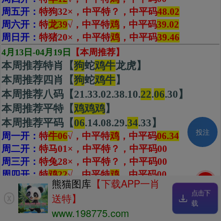
周五开：
特狗32×，中平特？，
中平码
48.02
周六开：
特
龙39
√
，中平特
鸡
，
中平码
39.02
周日开：
特猪20×，中平特
鸡
，中平码
39.46
4月13日-04月19日
【本周推荐】
本周推荐特肖【
狗
蛇
鸡牛
龙虎】
本周推荐四肖【
狗
蛇
鸡
牛
】
本周推荐八码【21.33.02.38.10.
22
.
06
.30】
本周推荐平特【
鸡鸡鸡
】
本周推荐平码【
06
.14.08.29.
34
.33】
投注
周一开：
特
牛06
√
，中平特
鸡
，
中平码
06.34
周二开：
特马01
×
，中平特？，中平码00
周三开：
特兔28
×
，中平特？，中平码00
周四开：
特
鸡22
√
，中平特
鸡
，
中平码
00
刷新
熊猫图库
【下载APP一肖
周五开：
特马49
×
，中平特
鸡
，中平码
06.34
点击下
送特】
X
周六开：
特
狗45
√
，中平特
鸡
，
中平码
06.14
载
www.198775.com
周日开：
特兔16×，中平特？，中平码00