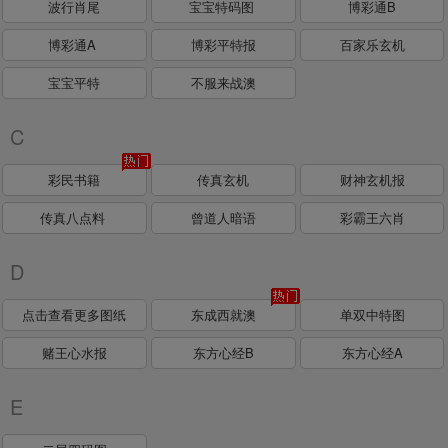
波行肖尾
宝宝特码图
博彩通B
博彩通A
博彩平特报
百家乐玄机
宝宝平特
不服来战澳
C
彩民书籍
传真玄机
财神玄机报
传真八点料
曾道人暗语
彩霸王六肖
D
点击查看更多图纸
东成西就澳
单双中特图
赌王心水报
东方心经B
东方心经A
E