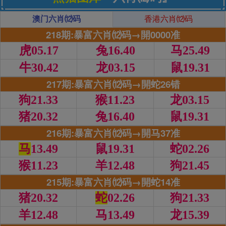
澳门六肖⑿码
香港六肖⑿码
218期:暴富六肖⑿码→開0000准
虎05.17
兔16.40
马25.49
牛30.42
龙03.15
鼠19.31
217期:暴富六肖⑿码→開蛇26错
狗21.33
猴11.23
龙03.15
猪20.32
兔16.40
鼠19.31
216期:暴富六肖⑿码→開马37准
马
13.49
鼠19.31
蛇02.26
猴11.23
羊12.48
狗21.45
215期:暴富六肖⑿码→開蛇14准
猪20.32
蛇
02.26
狗21.33
羊12.48
马13.49
龙15.39