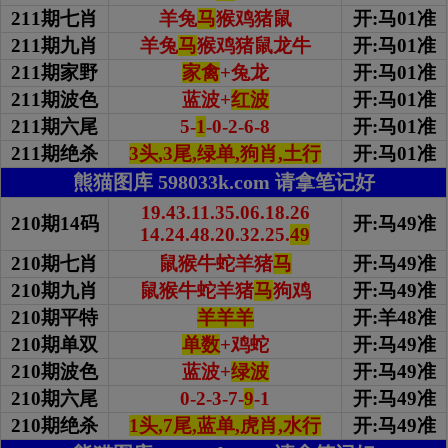
211期七肖
羊兔
马
猴鸡猪鼠
开:马01准
211期九肖
羊兔
马
猴鸡猪鼠龙牛
开:马01准
211期家野
家禽
+兔龙
开:马01准
211期波色
蓝波+
红波
开:马01准
211期
六尾
5-
1
-0-2-6-8
开:马01准
211期绝杀
3头,3尾,绿单,狗肖,土行
开:马01准
熊猫图库 598033k.com 请拿笔记好
19.43.11.35.06.18.26
210期14码
开:马49准
14.24.48.20.32.25.
49
210期七肖
鼠猴牛蛇羊猪
马
开:马49准
210期九肖
鼠猴牛蛇羊猪
马
狗鸡
开:马49准
210期平特
羊羊羊
开:羊48准
210期单双
单数
+鸡蛇
开:马49准
210期波色
蓝波+
绿波
开:马49准
210期
六尾
0-2-3-7-
9
-1
开:马49准
210期绝杀
1头,7尾,蓝单,虎肖,水行
开:马49准