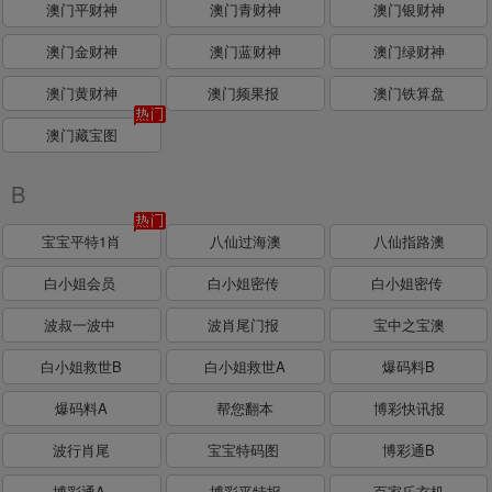
澳门平财神
澳门青财神
澳门银财神
澳门金财神
澳门蓝财神
澳门绿财神
澳门黄财神
澳门频果报
澳门铁算盘
澳门藏宝图
B
宝宝平特1肖
八仙过海澳
八仙指路澳
白小姐会员
白小姐密传
白小姐密传
波叔一波中
波肖尾门报
宝中之宝澳
白小姐救世B
白小姐救世A
爆码料B
爆码料A
帮您翻本
博彩快讯报
波行肖尾
宝宝特码图
博彩通B
博彩通A
博彩平特报
百家乐玄机