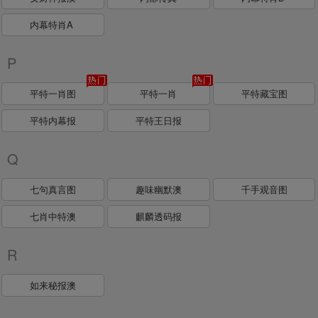
内幕特肖A
P
平特一肖图
平特一肖
平特藏宝图
平特内幕报
平特王日报
Q
七句真言图
趣味幽默澳
千手观音图
七肖中特澳
麒麟透码报
R
如来秘报澳