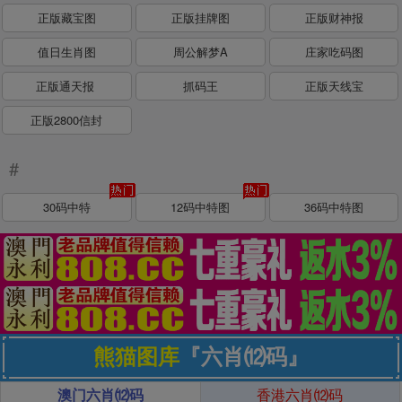
正版藏宝图
正版挂牌图
正版财神报
值日生肖图
周公解梦A
庄家吃码图
正版通天报
抓码王
正版天线宝
正版2800信封
#
30码中特
12码中特图
36码中特图
熊猫图库
『六肖⑿码』
澳门六肖⑿码
香港六肖⑿码