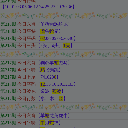
第219期:
今日特码
【10.01.03.05.06.12.34.25.27.29.30.36
】
第218期
:
今日六肖
【羊猪狗鸡蛇龙
】
第218期:
今日平特
【
虎
头
蛇
尾
】
第218期:
今日平码
【
02
.06.05.03.36.39
】
第218期:
今日三头
【
2头、4头、
1头
】
第217期
:
今日六肖
【狗鸡羊
蛇
龙马
】
第217期:
今日平特
【
鸡
飞狗跳
】
第217期:
今日七尾
【741023
6
】
第217期:
今日平码
【
12
.15.16.20.32.33
】
第217期:
今日波色
【绿
波+
蓝波
】
第217期:
今日行数
【水
、木、
金
】
第215期
:
今日六肖
【羊
蛇
龙兔虎牛
】
第215期:
今日平特
【
牛
鬼
蛇
神
】