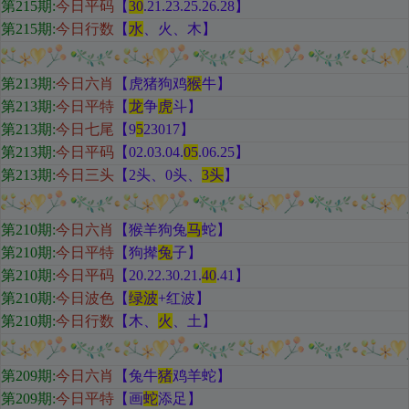
第215期:
今日平码
【
30
.21.23.25.26.28
】
第215期:
今日行数
【
水
、火、木
】
第213期
:
今日六肖
【虎猪狗鸡
猴
牛
】
第213期:
今日平特
【
龙
争
虎
斗
】
第213期:
今日七尾
【9
5
23017
】
第213期:
今日平码
【
02.03.04.
05
.06.25
】
第213期:
今日三头
【
2头、0头、
3头
】
第210期
:
今日六肖
【猴羊狗兔
马
蛇
】
第210期:
今日平特
【狗撵
兔
子
】
第210期:
今日平码
【
20.22.30.21.
40
.41
】
第210期:
今日波色
【
绿
波
+红波
】
第210期:
今日行数
【木
、
火
、土
】
第209期
:
今日六肖
【兔牛
猪
鸡羊蛇
】
第209期:
今日平特
【画
蛇
添足
】