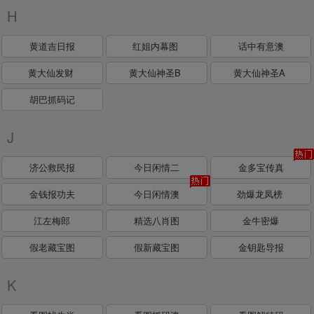
H
黄道吉日报
红姐内幕图
话中有意澳
黄大仙发财
黄大仙神圣B
黄大仙神圣A
胡巴抓码记
J
济公救民报
今日闲情二
金多宝传真
金钱报功夫
今日闲情澳
劲爆龙凤榜
江左梅郎
精选八肖图
金牛密爆
假老藏宝图
假新藏宝图
金钥匙导报
K