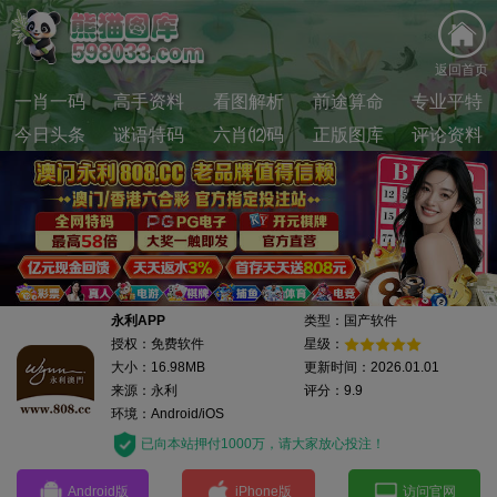
返回首页
一肖一码
高手资料
看图解析
前途算命
专业平特
今日头条
谜语特码
六肖⑿码
正版图库
评论资料
永利APP
类型：国产软件
授权：免费软件
星级：
大小：16.98MB
更新时间：2026.01.01
来源：永利
评分：9.9
环境：Android/iOS
已向本站押付1000万，请大家放心投注！
Android版
iPhone版
访问官网