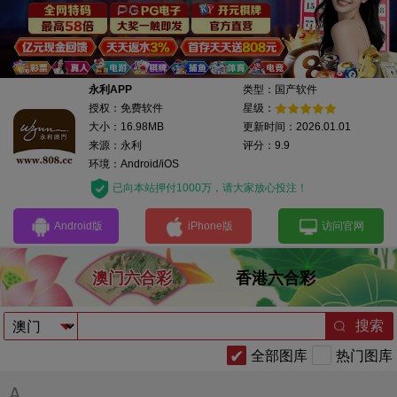
永利APP
类型：国产软件
授权：免费软件
星级：
大小：16.98MB
更新时间：2026.01.01
来源：永利
评分：9.9
环境：Android/iOS
已向本站押付1000万，请大家放心投注！
Android版
iPhone版
访问官网
澳门六合彩
香港六合彩
搜索
全部图库
热门图库
A