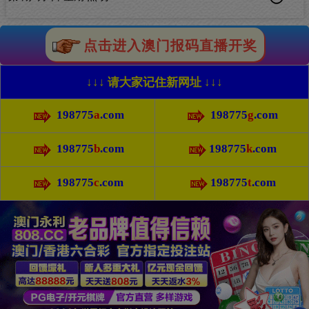
点击进入澳门报码直播开奖
↓↓↓ 请大家记住新网址 ↓↓↓
198775
a
.com
198775
g
.com
198775
b
.com
198775
k
.com
198775
c
.com
198775
t
.com