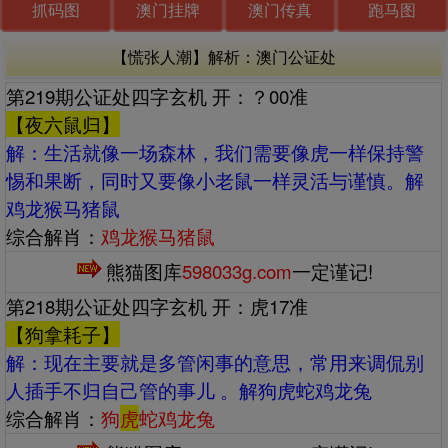
抓码图
澳门挂牌
澳门传真
跑马图
【慌张人潮】解析：澳门公证处
第219期公证处四字玄机 开：？00准
【夜六鼠归】
解：‌‌生活就像一场森林，我们需要像虎一样保持警
惕和果断，同时又要像小老鼠一样灵活与谨慎。‌‌解
鸡龙猴马猪鼠
综合解肖：
鸡龙猴马猪鼠
熊猫图库
598033g.com
一定谨记!
第218期公证处四字玄机 开：虎17准
【狗拿耗子】
解：‌‌现在主要就是‌多管闲事‌的意思，常用来调侃别
人插手不归自己管的事儿 。‌‌解狗虎蛇鸡龙兔
综合解肖：
狗
虎
蛇鸡龙兔