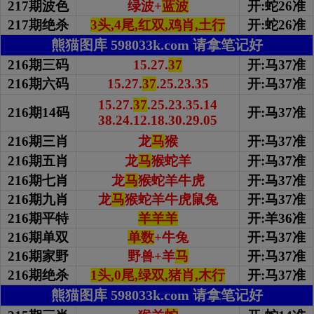
217期波色
绿波+
蓝波
开:蛇26准
217期绝杀
3头,4尾,红双,鸡肖,土行
开:蛇26准
熊猫图库 598033k.com 请拿笔记好
216期三码
15.27.
37
开:马37准
216期六码
15.27.
37
.25.23.35
开:马37准
15.27.
37
.25.23.35.14
216期14码
开:马37准
38.24.12.18.30.29.05
216期三肖
龙
马
猴
开:马37准
216期五肖
龙
马
猴蛇羊
开:马37准
216期七肖
龙
马
猴蛇羊牛虎
开:马37准
216期九肖
龙
马
猴蛇羊牛虎鼠兔
开:马37准
216期平特
羊羊羊
开:羊36准
216期单双
单数
+牛兔
开:马37准
216期家野
野兽+羊
马
开:马37准
216期绝杀
1头,0尾,绿双,猪肖,木行
开:马37准
熊猫图库 598033k.com 请拿笔记好