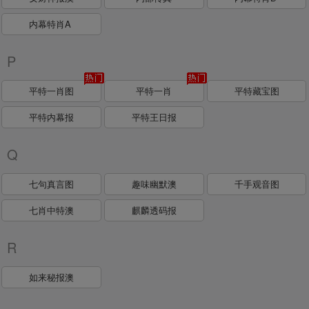
内幕特肖A
P
平特一肖图
平特一肖
平特藏宝图
平特内幕报
平特王日报
Q
七句真言图
趣味幽默澳
千手观音图
七肖中特澳
麒麟透码报
R
如来秘报澳