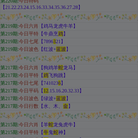
第220期:
今日特码
【21.22.23.24.15.16.33.34.35.36.27.28
】
第219期
:
今日六肖
【鸡马龙虎牛羊
】
第219期:
今日平特
【牛鼎烹
鸡
】
第219期:
今日七尾
【7896
3
21
】
第219期:
今日波色
【红
波+
蓝波
】
第217期
:
今日六肖
【狗鸡羊
蛇
龙马
】
第217期:
今日平特
【
鸡
飞狗跳
】
第217期:
今日七尾
【741023
6
】
第217期:
今日平码
【
12
.15.16.20.32.33
】
第217期:
今日波色
【绿
波+
蓝波
】
第217期:
今日行数
【水
、木、
金
】
第215期
:
今日六肖
【羊
蛇
龙兔虎牛
】
第215期:
今日平特
【
牛
鬼
蛇
神
】