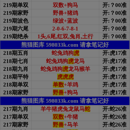
219期单双
双数+狗马
开:？00准
219期家野
野兽+猪鸡
开:？00准
219期波色
绿波+蓝波
开:？00准
219期
六尾
2-0-6-7-8-1
开:？00准
219期绝杀
1头,6尾,红双,兔肖,土行
开:？00准
熊猫图库 598033k.com 请拿笔记好
218期五肖
蛇兔鸡狗
虎
开:虎17准
218期七肖
蛇兔鸡狗
虎
龙马
开:虎17准
218期九肖
蛇兔鸡狗
虎
龙马猴羊
开:虎17准
218期平特
虎虎虎
开:虎17准
218期单双
单数
+羊鸡
开:虎17准
218期家野
野兽
+狗马
开:虎17准
熊猫图库 598033k.com 请拿笔记好
217期九肖
羊牛猪虎兔龙鼠马
蛇
开:蛇26准
217期单双
双数
+牛猪
开:蛇26准
217期家野
野兽
+马羊
开:蛇26准