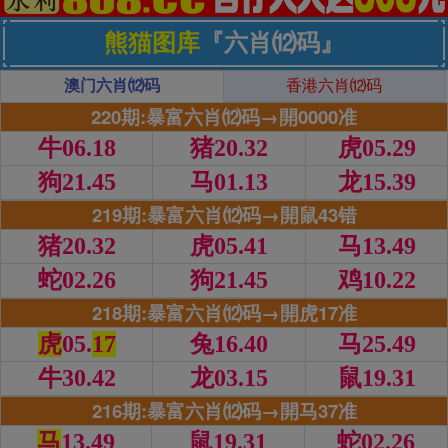
熊猫图库
『六肖⑿码』
澳门六肖⑿码
香港六肖⑿码
220期:暴富六肖⑿码→開0000准
牛06.18
猪20.32
虎05.29
狗21.45
马01.13
龙15.39
219期:暴富六肖⑿码→開鼠43错
猪20.32
虎05.41
马13.49
蛇02.26
狗21.45
鸡10.22
218期:暴富六肖⑿码→開虎17准
虎
05.
17
兔16.40
马25.49
牛30.42
龙03.15
鼠19.31
216期:暴富六肖⑿码→開马37准
马
13.49
鼠19.31
蛇02.26