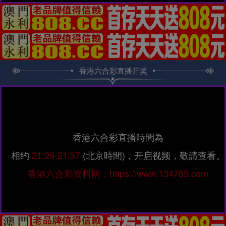
香港六合彩直播开奖
香港六合彩直播時間為
相约
21:29-21:37
(北京時間)，开启视频，敬請查看。
香港六合彩资料网：https://www.134755.com