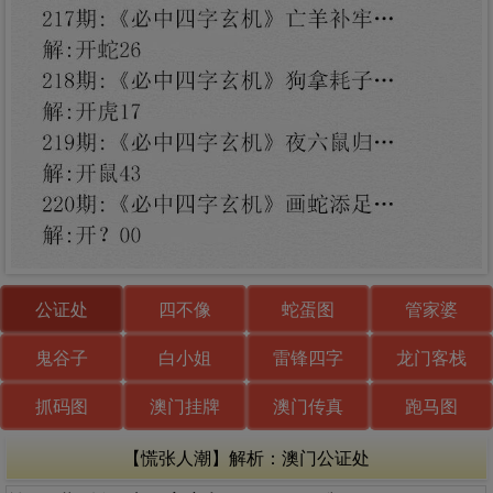
公证处
四不像
蛇蛋图
管家婆
鬼谷子
白小姐
雷锋四字
龙门客栈
抓码图
澳门挂牌
澳门传真
跑马图
【慌张人潮】解析：澳门公证处