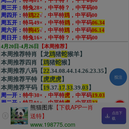
周二开：
特马01
×
，中平特？，中平码00
周三开：
特兔28
×
，中平特？，中平码00
周四开：
特
鸡22
√
，中平特
鸡
，
中平码
00
周五开：
特马49
×
，中平特
鸡
，中平码
06.34
周六开：
特
狗45
√
，中平特
鸡
，
中平码
06.14
周日开：
特兔16×，中平特？，中平码00
4月20日-4月26日
【本周推荐】
本周推荐特肖【龙
鸡
猪
蛇
猴羊】
本周推荐四肖【
鸡
猪
蛇
猴】
本周推荐八码【
22
.34.08.44.14.26.23.35】
投注
本周推荐平特【
虎虎虎
】
本周推荐平码【
19
.37.
17
.
33
.39.
03
】
周一开：
特牛30×，中平特
虎
，中平码
19.03
周二开：
特马01×，中平特
虎
，中平码
33
刷新
熊猫图库
【下载APP一肖
周三开：
特狗09×，中平特
？
，中平码
19
点击下
送特】
X
周四开：
特
蛇02
√
，中平特
虎
，
中平码
17
载
www.198775.com
周五开：
特牛30×，中平特
虎
，中平码
00