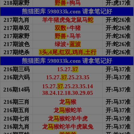
218期家野
野兽
+狗马
开:虎17准
熊猫图库 598033k.com 请拿笔记好
217期九肖
羊牛猪虎兔龙鼠马
蛇
开:蛇26准
217期单双
双数
+牛猪
开:蛇26准
217期家野
野兽
+马羊
开:蛇26准
217期波色
绿波+
蓝波
开:蛇26准
217期绝杀
3头,4尾,红双,鸡肖,土行
开:蛇26准
熊猫图库 598033k.com 请拿笔记好
216期三码
15.27.
37
开:马37准
216期六码
15.27.
37
.25.23.35
开:马37准
15.27.
37
.25.23.35.14
216期14码
开:马37准
38.24.12.18.30.29.05
216期三肖
龙
马
猴
开:马37准
216期五肖
龙
马
猴蛇羊
开:马37准
216期七肖
龙
马
猴蛇羊牛虎
开:马37准
216期九肖
龙
马
猴蛇羊牛虎鼠兔
开:马37准