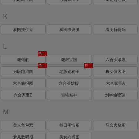
K
看图找生肖
看图抓码澳
看图解特码
L
老钱莊
老藏宝图
六合头条澳
另版跑狗图
老版跑狗图
狼女侠客图
六合简报图
六合英雄报
六合家宝A
六合家宝B
雷锋精神
刘半仙哑谜
M
美人鱼单双
每日闲情图
马会火烧图
梦儿数码报
美女六肖图